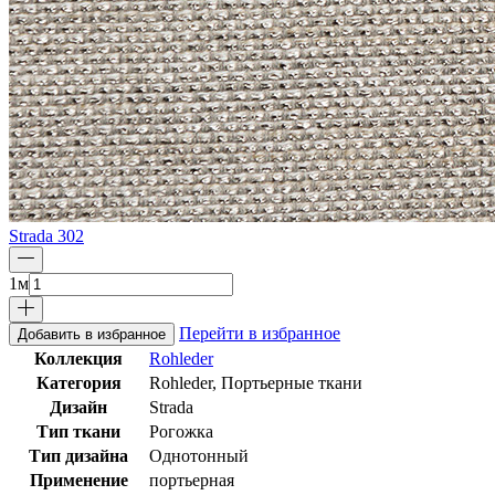
Strada 302
1
м
Перейти в избранное
Добавить в избранное
Коллекция
Rohleder
Категория
Rohleder, Портьерные ткани
Дизайн
Strada
Тип ткани
Рогожка
Тип дизайна
Однотонный
Применение
портьерная