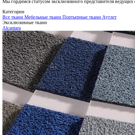
Мы гордимся статусом эксклюзивного представителя ведущих евр
Категории
Все ткани
Мебельные ткани
Портьерные ткани
Аутлет
Эксклюзивные ткани
Alcantara