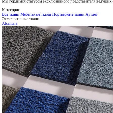
Мы гордимся статусом эксклюзивного представителя ведущих евр
Категории
Все ткани
Мебельные ткани
Портьерные ткани
Аутлет
Эксклюзивные ткани
Alcantara