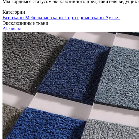
Мы гордимся статусом эксклюзивного представителя ведущих евр
Категории
Все ткани
Мебельные ткани
Портьерные ткани
Аутлет
Эксклюзивные ткани
Alcantara