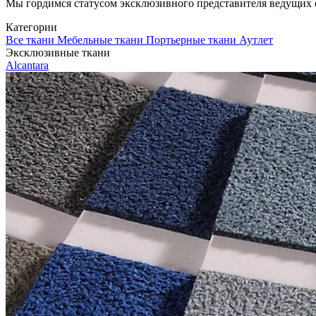
Мы гордимся статусом эксклюзивного представителя ведущих евр
Категории
Все ткани
Мебельные ткани
Портьерные ткани
Аутлет
Эксклюзивные ткани
Alcantara