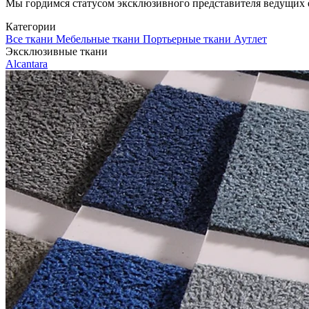
Мы гордимся статусом эксклюзивного представителя ведущих евр
Категории
Все ткани
Мебельные ткани
Портьерные ткани
Аутлет
Эксклюзивные ткани
Alcantara