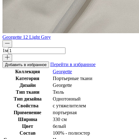
Georgette 12 Light Grey
1
м
Перейти в избранное
Добавить в избранное
Коллекция
Georgette
Категория
Портьерные ткани
Дизайн
Georgette
Тип ткани
Тюль
Тип дизайна
Однотонный
Свойства
с утяжелителем
Применение
портьерная
Ширина
330 см
Цвет
белый
Состав
100% - полиэстер