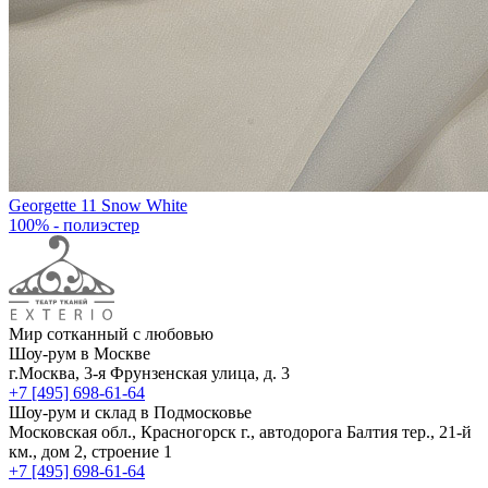
Georgette 11 Snow White
100% - полиэстер
Мир сотканный с любовью
Шоу-рум в Москве
г.Москва, 3-я Фрунзенская улица, д. 3
+7 [495] 698-61-64
Шоу-рум и склад в Подмосковье
Московская обл., Красногорск г., автодорога Балтия тер., 21-й
км., дом 2, строение 1
+7 [495] 698-61-64