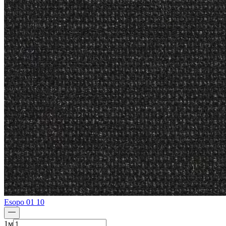
Esopo 01 10
1
м