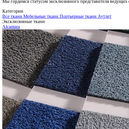
Мы гордимся статусом эксклюзивного представителя ведущих евр
Категории
Все ткани
Мебельные ткани
Портьерные ткани
Аутлет
Эксклюзивные ткани
Alcantara