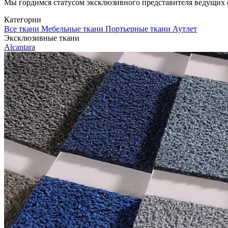
Мы гордимся статусом эксклюзивного представителя ведущих евр
Категории
Все ткани
Мебельные ткани
Портьерные ткани
Аутлет
Эксклюзивные ткани
Alcantara