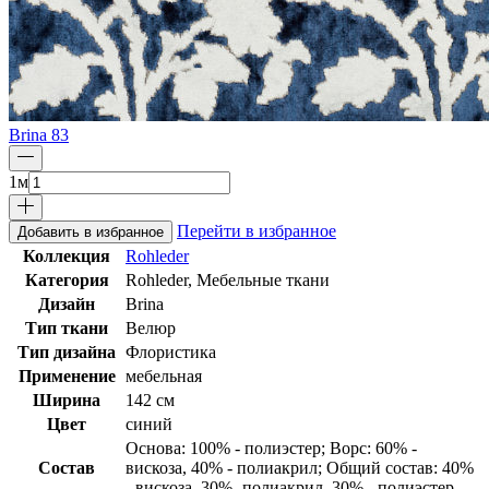
Brina 83
1
м
Перейти в избранное
Добавить в избранное
Коллекция
Rohleder
Категория
Rohleder, Мебельные ткани
Дизайн
Brina
Тип ткани
Велюр
Тип дизайна
Флористика
Применение
мебельная
Ширина
142 см
Цвет
синий
Основа: 100% - полиэстер; Ворс: 60% -
Состав
вискоза, 40% - полиакрил; Общий состав: 40%
- вискоза, 30%- полиакрил, 30% - полиэстер