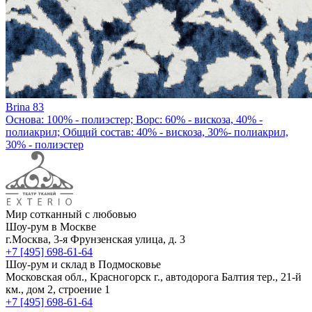
Brina 83
Основа: 100% - полиэстер; Ворс: 60% - вискоза, 40% -
полиакрил; Общий состав: 40% - вискоза, 30%- полиакрил,
30% - полиэстер
Мир сотканный с любовью
Шоу-рум в Москве
г.Москва, 3-я Фрунзенская улица, д. 3
+7 [495] 698-61-64
Шоу-рум и склад в Подмосковье
Московская обл., Красногорск г., автодорога Балтия тер., 21-й
км., дом 2, строение 1
+7 [495] 698-61-64