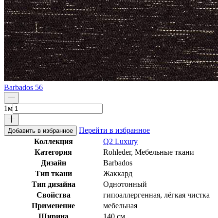
Barbados 56
1
м
Перейти в избранное
Добавить в избранное
Коллекция
Q2 Luxury
Категория
Rohleder, Мебельные ткани
Дизайн
Barbados
Тип ткани
Жаккард
Тип дизайна
Однотонный
Свойства
гипоаллергенная, лёгкая чистка
Применение
мебельная
Ширина
140 см