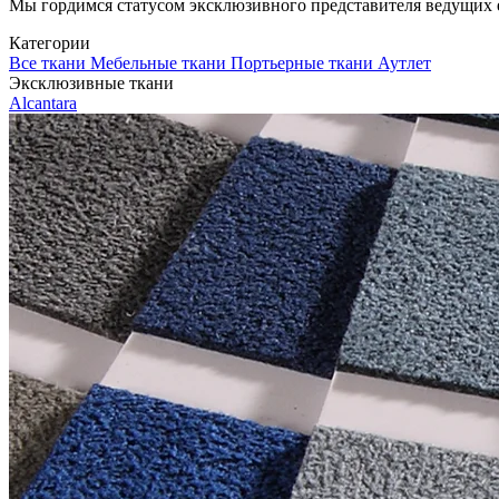
Мы гордимся статусом эксклюзивного представителя ведущих евр
Категории
Все ткани
Мебельные ткани
Портьерные ткани
Аутлет
Эксклюзивные ткани
Alcantara