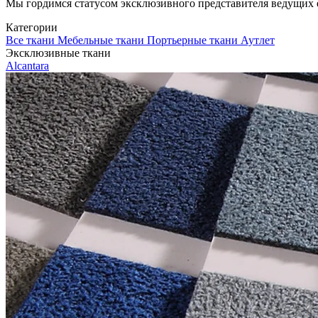
Мы гордимся статусом эксклюзивного представителя ведущих евр
Категории
Все ткани
Мебельные ткани
Портьерные ткани
Аутлет
Эксклюзивные ткани
Alcantara