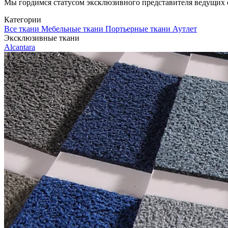
Мы гордимся статусом эксклюзивного представителя ведущих евр
Категории
Все ткани
Мебельные ткани
Портьерные ткани
Аутлет
Эксклюзивные ткани
Alcantara