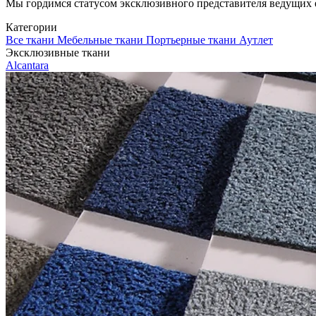
Мы гордимся статусом эксклюзивного представителя ведущих евр
Категории
Все ткани
Мебельные ткани
Портьерные ткани
Аутлет
Эксклюзивные ткани
Alcantara